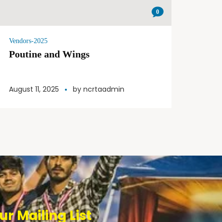
0
Vendors-2025
Poutine and Wings
August 11, 2025
by
ncrtaadmin
ur Mailing List