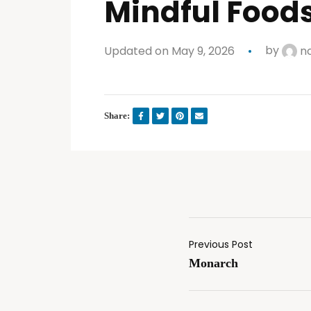
Mindful Food
Updated on May 9, 2026
by
nc
Share:
Previous Post
Monarch