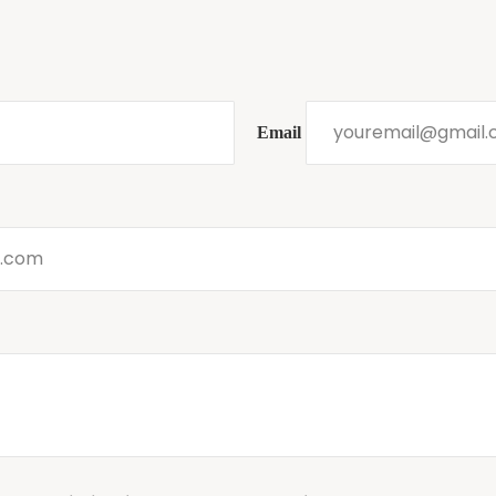
Email