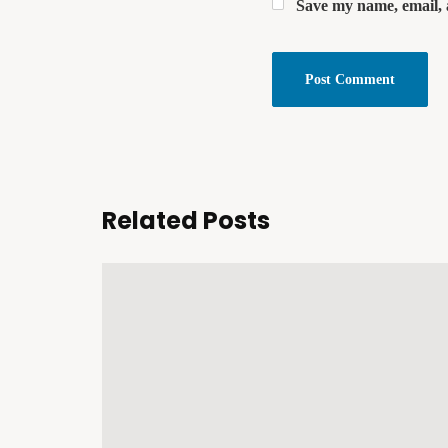
Save my name, email, a
Related Posts